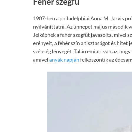
Fehér szegfű
1907-ben a philadelphiai Anna M. Jarvis pr
nyilváníttatni. Az ünnepet május második v
Jelképnek a fehér szegfűt javasolta, mivel sz
erényeit, a fehér szín a tisztaságot és hitet j
szépség lényegét. Talán emiatt van az, hogy
amivel
anyák napján
felköszöntik az édesan