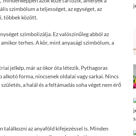
, mindenképpen azok közé tartozik, amelyek a
ális szimbólum a teljességet, az egységet, az
i, többek között.
ységet szimbolizálja. Ez valószínűleg abból az
, amikor terhes. A kör, mint anyasági szimbólum, a
iai jelkép, már az ókor óta létezik. Pythagoras
 alkotó forma, nincsenek oldalai vagy sarkai. Nincs
 születés, a halál és a feltámadás soha véget nem érő
 találkozni az anyaföld kifejezéssel is. Minden