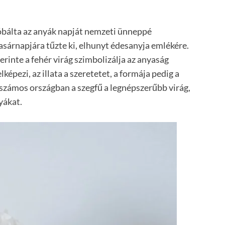
óbálta az anyák napját nemzeti ünneppé
asárnapjára tűzte ki, elhunyt édesanyja emlékére.
erinte a fehér virág szimbolizálja az anyaság
elképezi, az illata a szeretetet, a formája pedig a
 számos országban a szegfű a legnépszerűbb virág,
yákat.