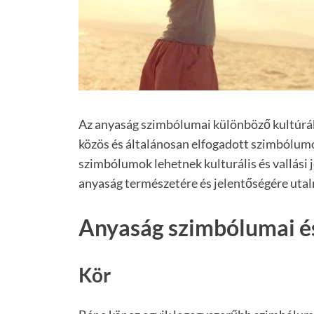
Az anyaság szimbólumai különböző kultúrák
közös és általánosan elfogadott szimbólum
szimbólumok lehetnek kulturális és vallási j
anyaság természetére és jelentőségére utal
Anyaság szimbólumai és
Kör