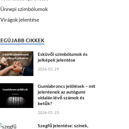
Ünnepi szimbólumok
Virágok jelentése
LEGÚJABB CIKKEK
Esküvői szimbólumok és
jelképek jelentése
2026-01-29
Gumiabroncs jelölések – mit
jelentenek az autógumi
oldalán lévő számok és
betűk?
2026-01-23
Szegfű jelentése: színek,