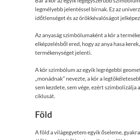
Bár a kör az egyik legegyszerűbb szimbólum
legmélyebb jelentéssel bírnak. Ez az univerz
időtlenséget és az örökkévalóságot jelképez
Az anyaság szimbólumaként a kör a terméken
elképzelésből ered, hogy az anya hasa kerek
termékenységet jelenti.
A kör szimbólum az egyik legrégebbi geometr
„monádnak” nevezte, a kör a legtökéletesebb
sem kezdete, sem vége, ezért szimbolizálja a
ciklusát.
Föld
A föld a világegyetem egyik őseleme, gyakran