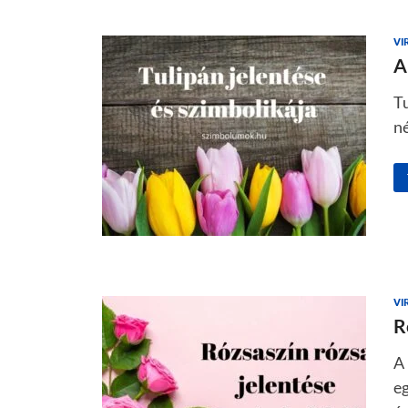
VI
A
Tu
né
VI
R
A 
eg