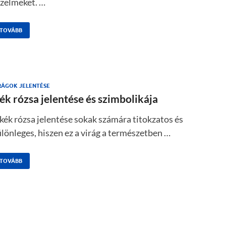
rzelmeket. …
TOVÁBB
RÁGOK JELENTÉSE
ék rózsa jelentése és szimbolikája
kék rózsa jelentése sokak számára titokzatos és
lönleges, hiszen ez a virág a természetben …
TOVÁBB