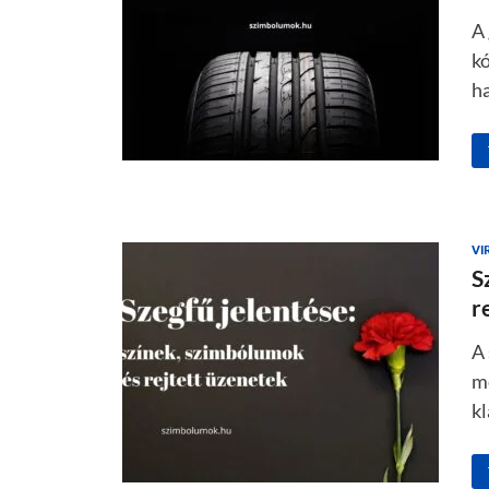
A 
k
ha
VI
S
r
A 
mé
kl