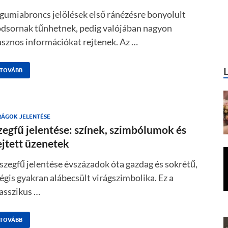
gumiabroncs jelölések első ránézésre bonyolult
ódsornak tűnhetnek, pedig valójában nagyon
sznos információkat rejtenek. Az …
TOVÁBB
RÁGOK JELENTÉSE
zegfű jelentése: színek, szimbólumok és
ejtett üzenetek
szegfű jelentése évszázadok óta gazdag és sokrétű,
gis gyakran alábecsült virágszimbolika. Ez a
asszikus …
TOVÁBB