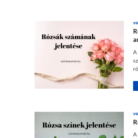
VI
R
a
A
sz
r
VI
R
A 