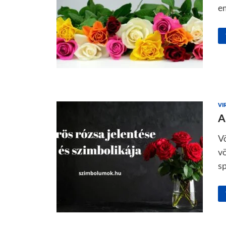
em
VI
A
Vö
v
sp