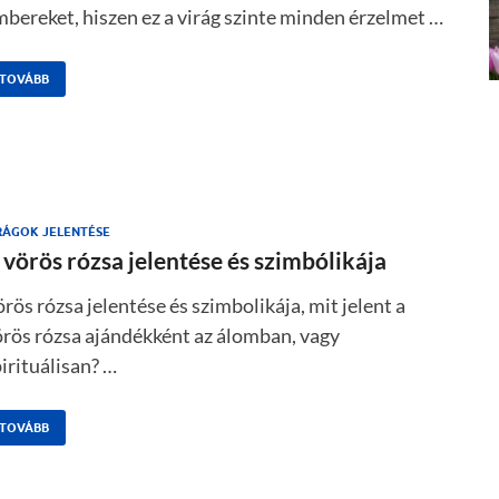
bereket, hiszen ez a virág szinte minden érzelmet …
TOVÁBB
RÁGOK JELENTÉSE
 vörös rózsa jelentése és szimbólikája
rös rózsa jelentése és szimbolikája, mit jelent a
örös rózsa ajándékként az álomban, vagy
irituálisan? …
TOVÁBB