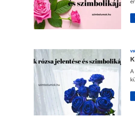
é
VI
K
A 
kü