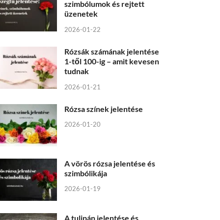
szimbólumok és rejtett
üzenetek
2026-01-22
Rózsák számának jelentése
1-től 100-ig – amit kevesen
tudnak
2026-01-21
Rózsa színek jelentése
2026-01-20
A vörös rózsa jelentése és
szimbólikája
2026-01-19
A tulipán jelentése és