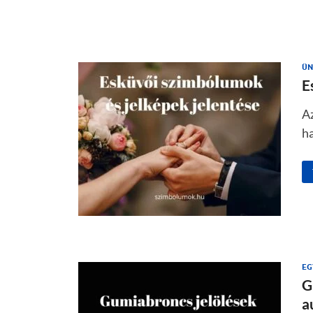
ÜN
E
A
ha
EG
G
a