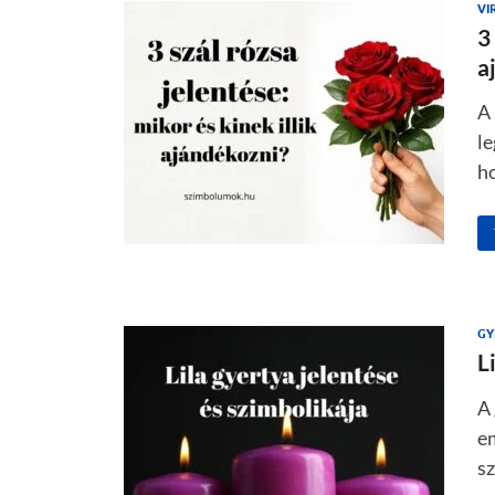
VI
3
a
A 
l
h
GY
L
A 
em
sz