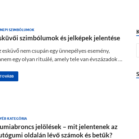
NEPI SZIMBÓLUMOK
sküvői szimbólumok és jelképek jelentése
z esküvő nem csupán egy ünnepélyes esemény,
nem egy olyan rituálé, amely tele van évszázadok …
TOVÁBB
YÉB KATEGÓRIA
umiabroncs jelölések – mit jelentenek az
utógumi oldalán lévő számok és betűk?