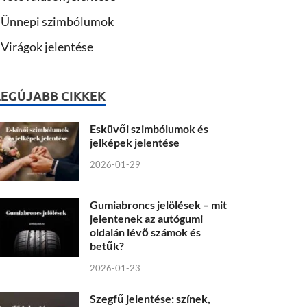
Ünnepi szimbólumok
Virágok jelentése
LEGÚJABB CIKKEK
Esküvői szimbólumok és
jelképek jelentése
2026-01-29
Gumiabroncs jelölések – mit
jelentenek az autógumi
oldalán lévő számok és
betűk?
2026-01-23
Szegfű jelentése: színek,