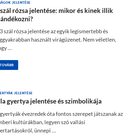
RÁGOK JELENTÉSE
 szál rózsa jelentése: mikor és kinek illik
jándékozni?
3 szál rózsa jelentése az egyik legismertebb és
eggyakrabban használt virágüzenet. Nem véletlen,
ogy …
TOVÁBB
ERTYÁK JELENTÉSE
ila gyertya jelentése és szimbolikája
gyertyák évezredek óta fontos szerepet játszanak az
beri kultúrákban, legyen szó vallási
ertartásokról, ünnepi …