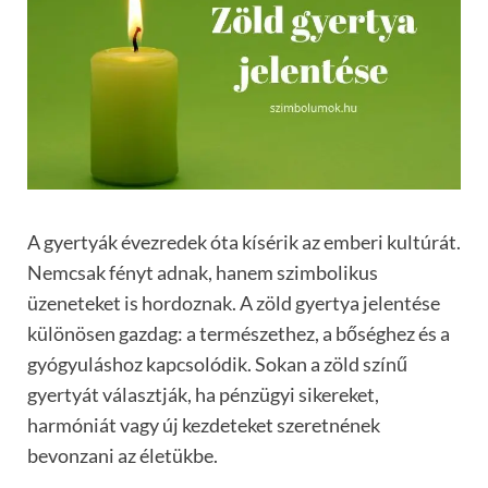
A gyertyák évezredek óta kísérik az emberi kultúrát.
Nemcsak fényt adnak, hanem szimbolikus
üzeneteket is hordoznak. A zöld gyertya jelentése
különösen gazdag: a természethez, a bőséghez és a
gyógyuláshoz kapcsolódik. Sokan a zöld színű
gyertyát választják, ha pénzügyi sikereket,
harmóniát vagy új kezdeteket szeretnének
bevonzani az életükbe.