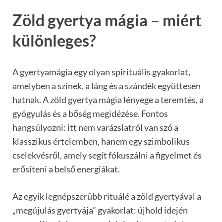
Zöld gyertya mágia – miért
különleges?
A gyertyamágia egy olyan spirituális gyakorlat,
amelyben a színek, a láng és a szándék együttesen
hatnak. A zöld gyertya mágia lényege a teremtés, a
gyógyulás és a bőség megidézése. Fontos
hangsúlyozni: itt nem varázslatról van szó a
klasszikus értelemben, hanem egy szimbolikus
cselekvésről, amely segít fókuszálni a figyelmet és
erősíteni a belső energiákat.
Az egyik legnépszerűbb rituálé a zöld gyertyával a
„megújulás gyertyája” gyakorlat: újhold idején