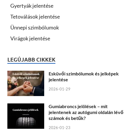
Gyertyák jelentése
Tetoválások jelentése
Ünnepi szimbólumok
Virágok jelentése
LEGÚJABB CIKKEK
Esküvői szimbólumok és jelképek
jelentése
2026-01-29
Gumiabroncs jelölések – mit
jelentenek az autógumi oldalán lévő
számok és betűk?
2026-01-23