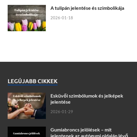
A tulipán jelentése és szimbolikája
2026-01-18
LEGÚJABB CIKKEK
Esküvői szimbólumok és jelképek
jelentése
2026-01-29
Gumiabroncs jelölések – mit
jelentenek az autógumi oldalán lévő