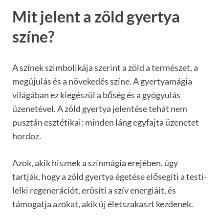
Mit jelent a zöld gyertya
színe?
A színek szimbolikája szerint a zöld a természet, a
megújulás és a növekedés színe. A gyertyamágia
világában ez kiegészül a bőség és a gyógyulás
üzenetével. A zöld gyertya jelentése tehát nem
pusztán esztétikai: minden láng egyfajta üzenetet
hordoz.
Azok, akik hisznek a színmágia erejében, úgy
tartják, hogy a zöld gyertya égetése elősegíti a testi-
lelki regenerációt, erősíti a szív energiáit, és
támogatja azokat, akik új életszakaszt kezdenek.