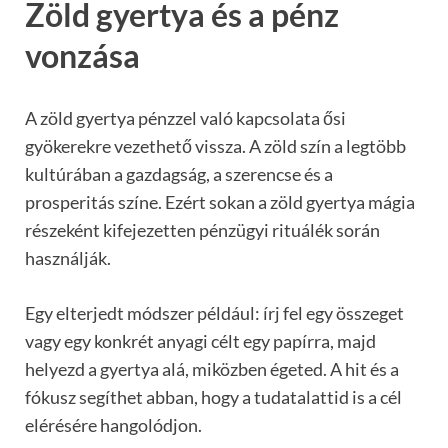
Zöld gyertya és a pénz
vonzása
A zöld gyertya pénzzel való kapcsolata ősi
gyökerekre vezethető vissza. A zöld szín a legtöbb
kultúrában a gazdagság, a szerencse és a
prosperitás színe. Ezért sokan a zöld gyertya mágia
részeként kifejezetten pénzügyi rituálék során
használják.
Egy elterjedt módszer például: írj fel egy összeget
vagy egy konkrét anyagi célt egy papírra, majd
helyezd a gyertya alá, miközben égeted. A hit és a
fókusz segíthet abban, hogy a tudatalattid is a cél
elérésére hangolódjon.