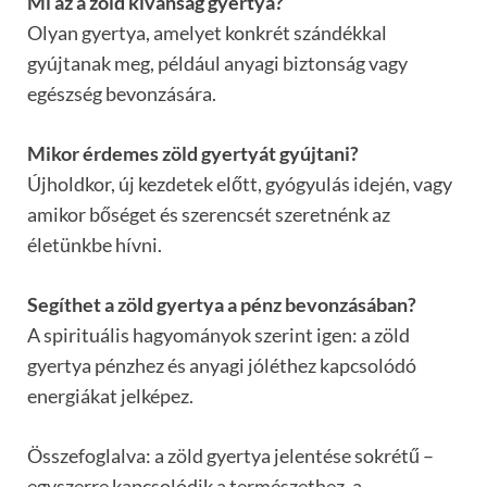
Mi az a zöld kívánság gyertya?
Olyan gyertya, amelyet konkrét szándékkal
gyújtanak meg, például anyagi biztonság vagy
egészség bevonzására.
Mikor érdemes zöld gyertyát gyújtani?
Újholdkor, új kezdetek előtt, gyógyulás idején, vagy
amikor bőséget és szerencsét szeretnénk az
életünkbe hívni.
Segíthet a zöld gyertya a pénz bevonzásában?
A spirituális hagyományok szerint igen: a zöld
gyertya pénzhez és anyagi jóléthez kapcsolódó
energiákat jelképez.
Összefoglalva: a zöld gyertya jelentése sokrétű –
egyszerre kapcsolódik a természethez, a