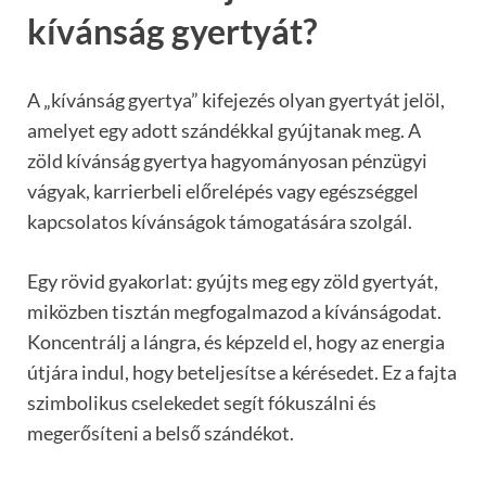
kívánság gyertyát?
A „kívánság gyertya” kifejezés olyan gyertyát jelöl,
amelyet egy adott szándékkal gyújtanak meg. A
zöld kívánság gyertya hagyományosan pénzügyi
vágyak, karrierbeli előrelépés vagy egészséggel
kapcsolatos kívánságok támogatására szolgál.
Egy rövid gyakorlat: gyújts meg egy zöld gyertyát,
miközben tisztán megfogalmazod a kívánságodat.
Koncentrálj a lángra, és képzeld el, hogy az energia
útjára indul, hogy beteljesítse a kérésedet. Ez a fajta
szimbolikus cselekedet segít fókuszálni és
megerősíteni a belső szándékot.