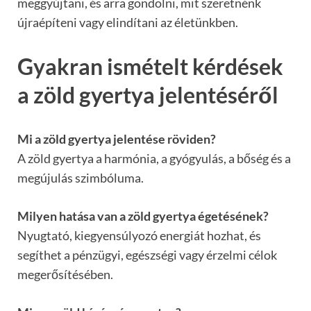
meggyújtani, és arra gondolni, mit szeretnénk
újraépíteni vagy elindítani az életünkben.
Gyakran ismételt kérdések
a zöld gyertya jelentéséről
Mi a zöld gyertya jelentése röviden?
A zöld gyertya a harmónia, a gyógyulás, a bőség és a
megújulás szimbóluma.
Milyen hatása van a zöld gyertya égetésének?
Nyugtató, kiegyensúlyozó energiát hozhat, és
segíthet a pénzügyi, egészségi vagy érzelmi célok
megerősítésében.