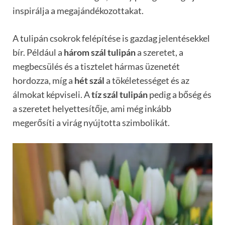
inspirálja a megajándékozottakat.
A tulipán csokrok felépítése is gazdag jelentésekkel
bír. Például a
három szál tulipán
a szeretet, a
megbecsülés és a tisztelet hármas üzenetét
hordozza, míg a
hét szál
a tökéletességet és az
álmokat képviseli. A
tíz szál tulipán
pedig a bőség és
a szeretet helyettesítője, ami még inkább
megerősíti a virág nyújtotta szimbolikát.