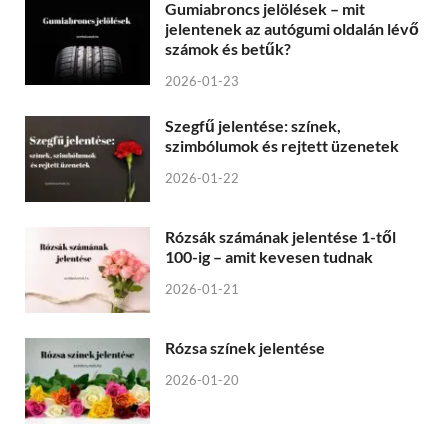
Gumiabroncs jelölések – mit
jelentenek az autógumi oldalán lévő
számok és betűk?
2026-01-23
Szegfű jelentése: színek,
szimbólumok és rejtett üzenetek
2026-01-22
Rózsák számának jelentése 1-től
100-ig – amit kevesen tudnak
2026-01-21
Rózsa színek jelentése
2026-01-20