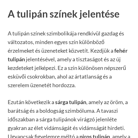
A tulipán színek jelentése
A tulipán színek szimbolikája rendkívül gazdag és
változatos, minden egyes szín különböző
érzelmeket és üzeneteket közvetít. Kezdjük a
fehér
tulipán
jelentésével, amely a tisztaságot és az új
kezdeteket jelképezi. Ez a szín különösen népszerű
esküvői csokrokban, ahol az ártatlanság és a
szerelem üzenetét hordozza.
Ezután következik a
sárga tulipán
, amely az öröm, a
barátság és a boldogság szimbóluma. A tavaszi
időszakban a sárga tulipánok virágzó jelenléte
gyakran az élet vidámságát és vidámságát hirdeti.
Ugyancsak figyelemre méltó a
piros tulipán
, amely a