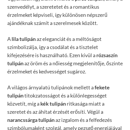
szenvedélyt, a szeretetet és a romantikus
érzelmeket képviseli, így különösen népszerű
ajándéknak számít a szerelmesek között.
A
lila tulipán
az eleganciát és a méltóságot
szimbolizálja, így a csodálat és a tisztelet
kifejezésére is használható. Ezen kívül a
rózsaszín
tulipán
az öröm és a nőiesség megjelenítője, őszinte
érzelmeket és kedvességet sugároz.
A világos árnyalatú tulipánok mellett a
fekete
tulipán
titokzatosságot és a különlegességet
közvetít, míg a
kék tulipán
ritkasága miatt a
szeretet és az áhítat érzését erősíti. Végül a
narancssárga tulipán
az izgalom és a felfedezés
szimbólumaként szolgál, amely pezsgő energiájával