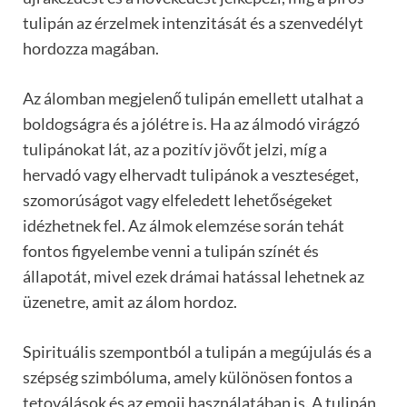
tulipán az érzelmek intenzitását és a szenvedélyt
hordozza magában.
Az álomban megjelenő tulipán emellett utalhat a
boldogságra és a jólétre is. Ha az álmodó virágzó
tulipánokat lát, az a pozitív jövőt jelzi, míg a
hervadó vagy elhervadt tulipánok a veszteséget,
szomorúságot vagy elfeledett lehetőségeket
idézhetnek fel. Az álmok elemzése során tehát
fontos figyelembe venni a tulipán színét és
állapotát, mivel ezek drámai hatással lehetnek az
üzenetre, amit az álom hordoz.
Spirituális szempontból a tulipán a megújulás és a
szépség szimbóluma, amely különösen fontos a
tetoválások és az emoji használatában is. A tulipán