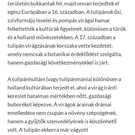
területén bukkantak fel, majd onnan terjedtek el
egész Európában a 16. században. A tulipánok ősi,
szívformájú levelei és pompás virágai hamar
felkeltették a kultúrák figyelmét, különösen a török
és a holland művészetekben. A 17. században a
tulipán virágzásának korszaka vette kezdetét,
amely nemcsak a botanikai érdeklődést szolgálta,
hanem gazdasági következményekkel is járt.
A tulipánhullám (vagy tulipánmánia) különösen a
holland kultúrában terjedt el, ahol a virág iránti
kereslet hatalmas mértékben nőtt, gazdasági
buborékot képezve. A virágok árainak drámai
emelkedése nem csupán a növény szépségének,
hanem a gyűjtők szenvedélyének is köszönhető
volt. A tulipán ekkorra már vágyott