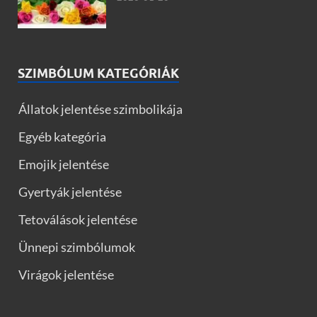
SZIMBÓLUM KATEGÓRIÁK
Állatok jelentése szimbolikája
Egyéb kategória
Emojik jelentése
Gyertyák jelentése
Tetoválások jelentése
Ünnepi szimbólumok
Virágok jelentése