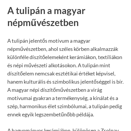
A tulipán a magyar
népművészetben
A tulipán jelentős motívum a magyar
népművészetben, ahol széles körben alkalmazzák
különféle díszítőelemeként kerámiákon, textíliákon
és népi művészeti alkotásokon. A tulipán mint
díszítőelem nemcsak esztétikai értéket képvisel,
hanem kulturális és szimbolikus jelentőséggel is bír.
A magyar népi díszítőművészetben a virág
motívumai gyakran a termékenység, a kínálat és a
szép, harmonikus élet szimbólumai, a tulipán pedig
ennek egyik legszembetűnőbb példája.
A hagyományos kerámiákon, különösen a Zsolnay