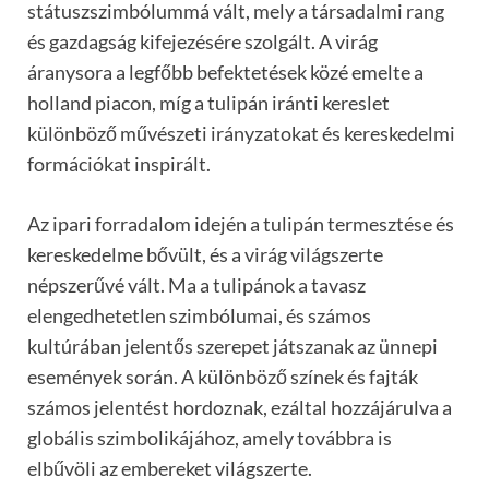
státuszszimbólummá vált, mely a társadalmi rang
és gazdagság kifejezésére szolgált. A virág
áranysora a legfőbb befektetések közé emelte a
holland piacon, míg a tulipán iránti kereslet
különböző művészeti irányzatokat és kereskedelmi
formációkat inspirált.
Az ipari forradalom idején a tulipán termesztése és
kereskedelme bővült, és a virág világszerte
népszerűvé vált. Ma a tulipánok a tavasz
elengedhetetlen szimbólumai, és számos
kultúrában jelentős szerepet játszanak az ünnepi
események során. A különböző színek és fajták
számos jelentést hordoznak, ezáltal hozzájárulva a
globális szimbolikájához, amely továbbra is
elbűvöli az embereket világszerte.