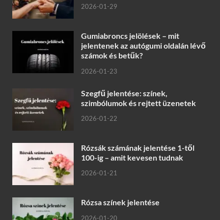
2026-01-29
Gumiabroncs jelölések – mit
jelentenek az autógumi oldalán lévő
számok és betűk?
2026-01-23
Szegfű jelentése: színek,
szimbólumok és rejtett üzenetek
2026-01-22
Rózsák számának jelentése 1-től
100-ig – amit kevesen tudnak
2026-01-21
Rózsa színek jelentése
2026-01-20