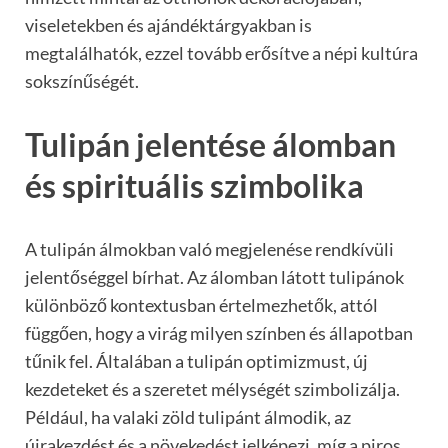
viseletekben és ajándéktárgyakban is
megtalálhatók, ezzel tovább erősítve a népi kultúra
sokszínűségét.
Tulipán jelentése álomban
és spirituális szimbolika
A tulipán álmokban való megjelenése rendkívüli
jelentőséggel bírhat. Az álomban látott tulipánok
különböző kontextusban értelmezhetők, attól
függően, hogy a virág milyen színben és állapotban
tűnik fel. Általában a tulipán optimizmust, új
kezdeteket és a szeretet mélységét szimbolizálja.
Például, ha valaki zöld tulipánt álmodik, az
újrakezdést és a növekedést jelképezi, míg a piros