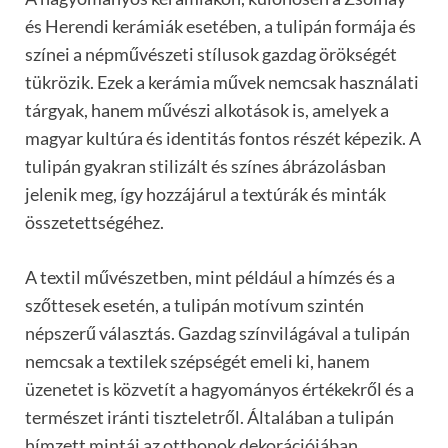
és Herendi kerámiák esetében, a tulipán formája és
színei a népművészeti stílusok gazdag örökségét
tükrözik. Ezek a kerámia művek nemcsak használati
tárgyak, hanem művészi alkotások is, amelyek a
magyar kultúra és identitás fontos részét képezik. A
tulipán gyakran stilizált és színes ábrázolásban
jelenik meg, így hozzájárul a textúrák és minták
összetettségéhez.
A textil művészetben, mint például a hímzés és a
szőttesek esetén, a tulipán motívum szintén
népszerű választás. Gazdag színvilágával a tulipán
nemcsak a textilek szépségét emeli ki, hanem
üzenetet is közvetít a hagyományos értékekről és a
természet iránti tiszteletről. Általában a tulipán
hímzett mintái az otthonok dekorációjában,