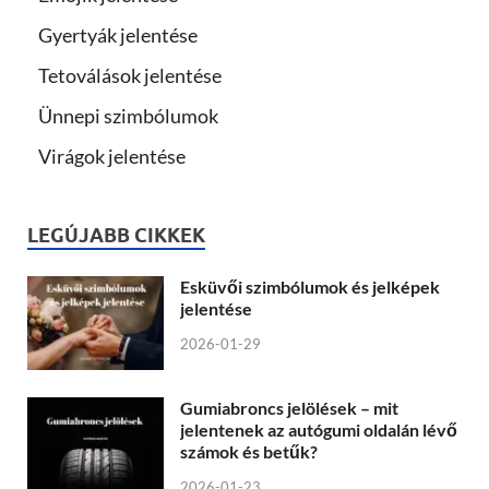
Gyertyák jelentése
Tetoválások jelentése
Ünnepi szimbólumok
Virágok jelentése
LEGÚJABB CIKKEK
Esküvői szimbólumok és jelképek
jelentése
2026-01-29
Gumiabroncs jelölések – mit
jelentenek az autógumi oldalán lévő
számok és betűk?
2026-01-23