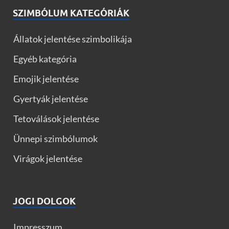
SZIMBÓLUM KATEGÓRIÁK
Állatok jelentése szimbolikája
Egyéb kategória
Emojik jelentése
Gyertyák jelentése
Tetoválások jelentése
Ünnepi szimbólumok
Virágok jelentése
JOGI DOLGOK
Impresszum