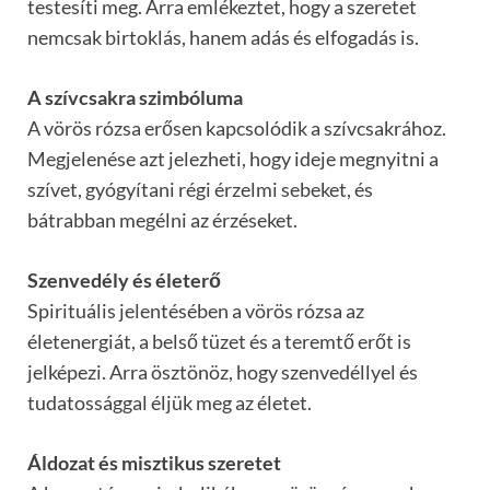
testesíti meg. Arra emlékeztet, hogy a szeretet
nemcsak birtoklás, hanem adás és elfogadás is.
A szívcsakra szimbóluma
A vörös rózsa erősen kapcsolódik a szívcsakrához.
Megjelenése azt jelezheti, hogy ideje megnyitni a
szívet, gyógyítani régi érzelmi sebeket, és
bátrabban megélni az érzéseket.
Szenvedély és életerő
Spirituális jelentésében a vörös rózsa az
életenergiát, a belső tüzet és a teremtő erőt is
jelképezi. Arra ösztönöz, hogy szenvedéllyel és
tudatossággal éljük meg az életet.
Áldozat és misztikus szeretet