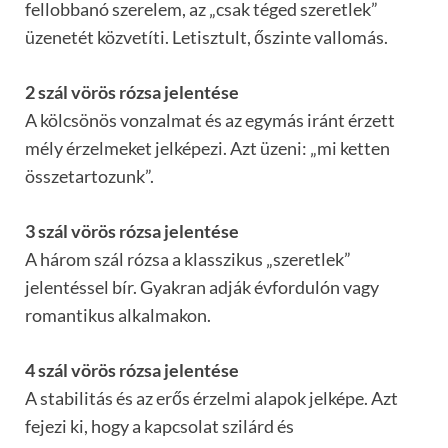
fellobbanó szerelem, az „csak téged szeretlek”
üzenetét közvetíti. Letisztult, őszinte vallomás.
2 szál vörös rózsa jelentése
A kölcsönös vonzalmat és az egymás iránt érzett
mély érzelmeket jelképezi. Azt üzeni: „mi ketten
összetartozunk”.
3 szál vörös rózsa jelentése
A három szál rózsa a klasszikus „szeretlek”
jelentéssel bír. Gyakran adják évfordulón vagy
romantikus alkalmakon.
4 szál vörös rózsa jelentése
A stabilitás és az erős érzelmi alapok jelképe. Azt
fejezi ki, hogy a kapcsolat szilárd és