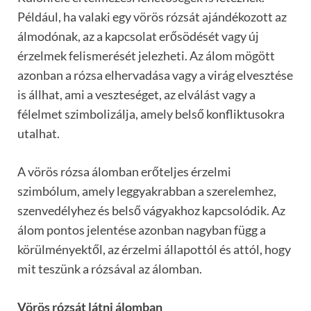
Például, ha valaki egy vörös rózsát ajándékozott az
álmodónak, az a kapcsolat erősödését vagy új
érzelmek felismerését jelezheti. Az álom mögött
azonban a rózsa elhervadása vagy a virág elvesztése
is állhat, ami a veszteséget, az elválást vagy a
félelmet szimbolizálja, amely belső konfliktusokra
utalhat.
A vörös rózsa álomban erőteljes érzelmi
szimbólum, amely leggyakrabban a szerelemhez,
szenvedélyhez és belső vágyakhoz kapcsolódik. Az
álom pontos jelentése azonban nagyban függ a
körülményektől, az érzelmi állapottól és attól, hogy
mit teszünk a rózsával az álomban.
Vörös rózsát látni álomban