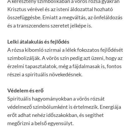
A keresztény szimbolikában a vörös rózsa gyakran
Krisztus vérével és az isteni áldozattal hozható
összefüggésbe. Emiatt a megváltás, az önfeláldozás
és a transzcendens szeretet jelképe is.
Lelki átalakulás és fejlődés
A rózsa kibomló szirmai a lélek fokozatos fejlődését
szimbolizálják. A vörös szín pedig azt üzeni, hogy az
érzelmi tapasztalatok, még a fájdalmasak is, fontos
részei a spirituális növekedésnek.
Védelem és erő
Spirituális hagyományokban a vörös rózsát
védelmező szimbólumként is értelmezik. Energiája
erőt adhat nehéz időszakokban, és segíthet
megőrizni a belső egyensúlyt.