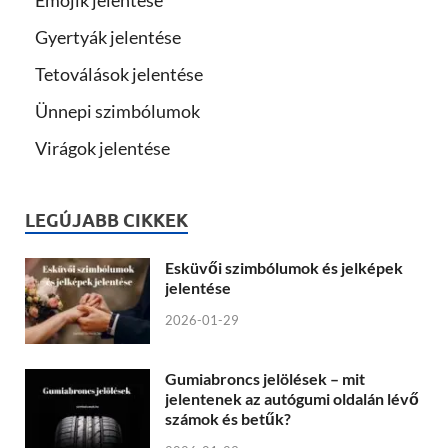
Gyertyák jelentése
Tetoválások jelentése
Ünnepi szimbólumok
Virágok jelentése
LEGÚJABB CIKKEK
Esküvői szimbólumok és jelképek
jelentése
2026-01-29
Gumiabroncs jelölések – mit
jelentenek az autógumi oldalán lévő
számok és betűk?