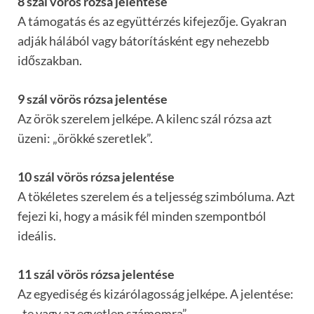
8 szál vörös rózsa jelentése
A támogatás és az együttérzés kifejezője. Gyakran
adják hálából vagy bátorításként egy nehezebb
időszakban.
9 szál vörös rózsa jelentése
Az örök szerelem jelképe. A kilenc szál rózsa azt
üzeni: „örökké szeretlek”.
10 szál vörös rózsa jelentése
A tökéletes szerelem és a teljesség szimbóluma. Azt
fejezi ki, hogy a másik fél minden szempontból
ideális.
11 szál vörös rózsa jelentése
Az egyediség és kizárólagosság jelképe. A jelentése:
„te vagy az egyetlen számomra”.