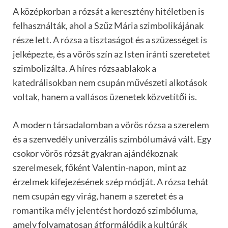
A középkorban a rózsát a keresztény hitéletben is
felhasználták, ahol a Szűz Mária szimbolikájának
része lett. A rózsa a tisztaságot és a szüzességet is
jelképezte, és a vörös szín az Isten iránti szeretetet
szimbolizálta. A híres rózsaablakok a
katedrálisokban nem csupán művészeti alkotások
voltak, hanem a vallásos üzenetek közvetítői is.
A modern társadalomban a vörös rózsa a szerelem
és a szenvedély univerzális szimbólumává vált. Egy
csokor vörös rózsát gyakran ajándékoznak
szerelmesek, főként Valentin-napon, mint az
érzelmek kifejezésének szép módját. A rózsa tehát
nem csupán egy virág, hanem a szeretet és a
romantika mély jelentést hordozó szimbóluma,
amely folyamatosan átformálódik a kultúrák