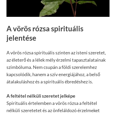
A vörös rózsa spirituális
jelentése
A vörös rózsa spirituális szinten az isteni szeretet,
az életerő és a lélek mély érzelmi tapasztalatainak
szimbóluma. Nem csupán a földi szerelemhez
kapcsolódik, hanem a szív energiájához, a belső
átalakuláshoz és a spirituális ébredéshez is.
A feltétel nélküli szeretet jelképe
Spirituális értelemben a vörös rózsa a feltétel
nélküli szeretetet és az önfeláldozó érzelmeket