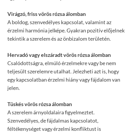
Virágzó, friss vörös rózsa álomban
A boldog, szenvedélyes kapcsolat, valamint az
érzelmi harmónia jelképe. Gyakran pozitív előjelnek
tekintik a szerelem és az önbizalom területén.
Hervadó vagy elszáradt vörös rózsa álomban
Csalódottságra, elmúló érzelmekre vagy be nem
teljesült szerelemre utalhat. Jelezheti azt is, hogy
egy kapcsolatban érzelmi hiány vagy fájdalom van
jelen.
Tüskés vörös rózsa álomban
A szerelem árnyoldalaira figyelmeztet.
Szenvedélyes, de fájdalmas kapcsolatot,
féltékenységet vagy érzelmi konfliktust is