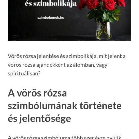
Vörös rózsa jelentése és szimbolikája, mit jelent a
vörös rózsa ajándékként az álomban, vagy
spirituálisan?
A vörös rózsa
szimbólumának története
és jelentősége
A vörös rózsa szimbóluma több ezer évre nyúlik