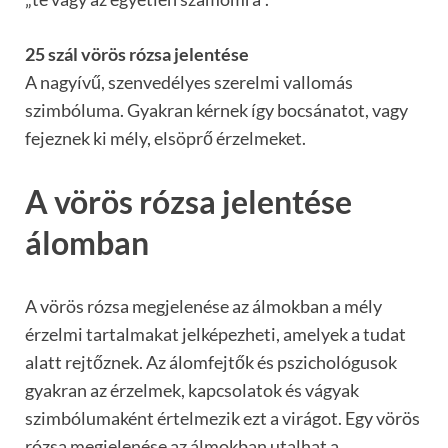
25 szál vörös rózsa jelentése
A nagyívű, szenvedélyes szerelmi vallomás
szimbóluma. Gyakran kérnek így bocsánatot, vagy
fejeznek ki mély, elsöprő érzelmeket.
A vörös rózsa jelentése
álomban
A vörös rózsa megjelenése az álmokban a mély
érzelmi tartalmakat jelképezheti, amelyek a tudat
alatt rejtőznek. Az álomfejtők és pszichológusok
gyakran az érzelmek, kapcsolatok és vágyak
szimbólumaként értelmezik ezt a virágot. Egy vörös
rózsa megjelenése az álmokban utalhat a