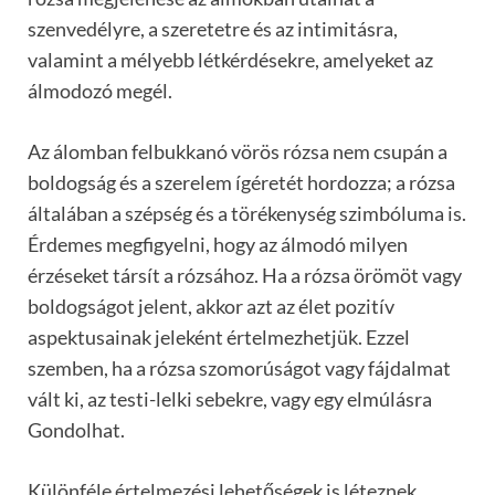
szenvedélyre, a szeretetre és az intimitásra,
valamint a mélyebb létkérdésekre, amelyeket az
álmodozó megél.
Az álomban felbukkanó vörös rózsa nem csupán a
boldogság és a szerelem ígéretét hordozza; a rózsa
általában a szépség és a törékenység szimbóluma is.
Érdemes megfigyelni, hogy az álmodó milyen
érzéseket társít a rózsához. Ha a rózsa örömöt vagy
boldogságot jelent, akkor azt az élet pozitív
aspektusainak jeleként értelmezhetjük. Ezzel
szemben, ha a rózsa szomorúságot vagy fájdalmat
vált ki, az testi-lelki sebekre, vagy egy elmúlásra
Gondolhat.
Különféle értelmezési lehetőségek is léteznek.