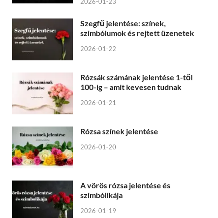
2026-01-23
Szegfű jelentése: színek,
szimbólumok és rejtett üzenetek
2026-01-22
Rózsák számának jelentése 1-től
100-ig – amit kevesen tudnak
2026-01-21
Rózsa színek jelentése
2026-01-20
A vörös rózsa jelentése és
szimbólikája
2026-01-19