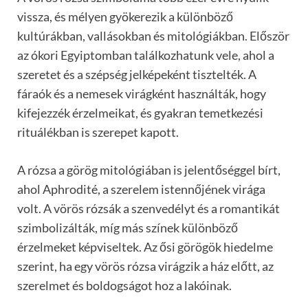
vissza, és mélyen gyökerezik a különböző
kultúrákban, vallásokban és mitológiákban. Először
az ókori Egyiptomban találkozhatunk vele, ahol a
szeretet és a szépség jelképeként tisztelték. A
fáraók és a nemesek virágként használták, hogy
kifejezzék érzelmeikat, és gyakran temetkezési
rituálékban is szerepet kapott.
A rózsa a görög mitológiában is jelentőséggel bírt,
ahol Aphrodité, a szerelem istennőjének virága
volt. A vörös rózsák a szenvedélyt és a romantikát
szimbolizálták, míg más színek különböző
érzelmeket képviseltek. Az ősi görögök hiedelme
szerint, ha egy vörös rózsa virágzik a ház előtt, az
szerelmet és boldogságot hoz a lakóinak.