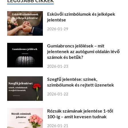
LEGÚJABB CIKKEK
Esküvői szimbólumok és jelképek
jelentése
2026-01-29
Gumiabroncs jelölések – mit
jelentenek az autógumi oldalán lévő
számok és betűk?
2026-01-23
Szegfű jelentése: színek,
szimbólumok és rejtett üzenetek
2026-01-22
Rózsák számának jelentése 1-től
100-ig – amit kevesen tudnak
2026-01-21