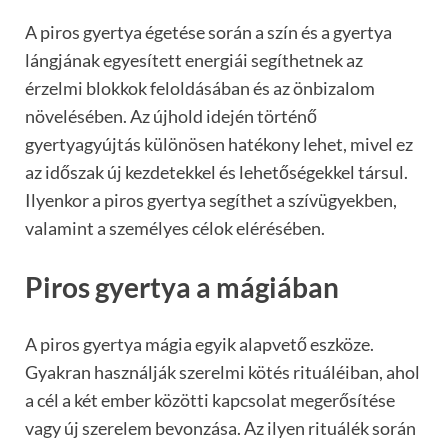
A piros gyertya égetése során a szín és a gyertya
lángjának egyesített energiái segíthetnek az
érzelmi blokkok feloldásában és az önbizalom
növelésében. Az újhold idején történő
gyertyagyújtás különösen hatékony lehet, mivel ez
az időszak új kezdetekkel és lehetőségekkel társul.
Ilyenkor a piros gyertya segíthet a szívügyekben,
valamint a személyes célok elérésében.
Piros gyertya a mágiában
A piros gyertya mágia egyik alapvető eszköze.
Gyakran használják szerelmi kötés rituáléiban, ahol
a cél a két ember közötti kapcsolat megerősítése
vagy új szerelem bevonzása. Az ilyen rituálék során