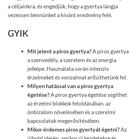
a céljainkra, és engedjük, hogy a gyertya lángja
vezessen bennünket a kívánt eredmény felé.
GYIK
Mit jelent a piros gyertya?
A piros gyertya
a szenvedély, a szerelem és az energia
jelképe. Használata során intenzív
érzelmeket és vonzalmat erősíthetünk fel.
Milyen hatással van a piros gyertya
égetése?
A piros gyertya égetése segíthet
az érzelmi blokkok feloldásában, az
önbizalom növelésében és a szerelmi
kapcsolatok megerősítésében.
Mikor érdemes piros gyertyát égetni?
Az
újhold idején, amikor új kezdetekre és