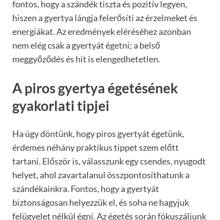
fontos, hogy a szándék tiszta és pozitív legyen,
hiszen a gyertya lángja felerősíti az érzelmeket és
energiákat. Az eredmények eléréséhez azonban
nem elég csak a gyertyát égetni; a belső
meggyőződés és hit is elengedhetetlen.
A piros gyertya égetésének
gyakorlati tipjei
Ha úgy döntünk, hogy piros gyertyát égetünk,
érdemes néhány praktikus tippet szem előtt
tartani. Először is, válasszunk egy csendes, nyugodt
helyet, ahol zavartalanul összpontosíthatunk a
szándékainkra. Fontos, hogy a gyertyát
biztonságosan helyezzük el, és soha ne hagyjuk
felügyelet nélkül égni. Az égetés során fókuszáljunk