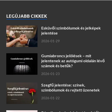
LEGÚJABB CIKKEK
Esküvői szimbólumok és jelképek
jelentése
2026-01-29
Gumiabroncs jelölések – mit
jelentenek az autógumi oldalán lévő
számok és betűk?
2026-01-23
Szegfű jelentése: színek,
szimbólumok és rejtett üzenetek
2026-01-22