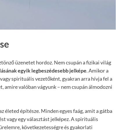
ése
ztönző üzenetet hordoz. Nem csupán a fizikai világ
álásának egyik legbeszédesebb jelképe
. Amikor a
gy spirituális vezetőként, gyakran arra hívja fel a
etet, amire valóban vágyunk – nem csupán álmodozni
az életed építésze. Minden egyes faág, amit a gátba
ést vagy egy választást jelképez. A spirituális
ürelemre, következetességre és gyakorlati