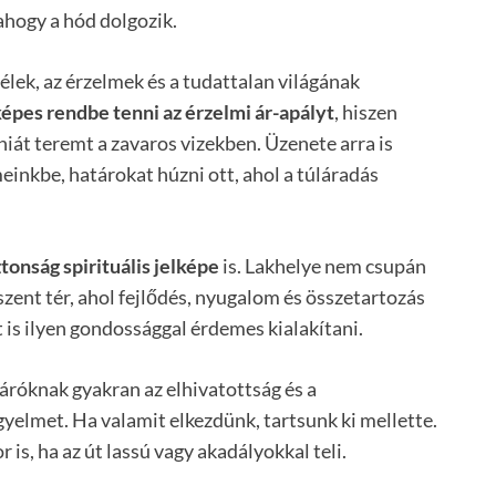
ahogy a hód dolgozik.
lélek, az érzelmek és a tudattalan világának
képes rendbe tenni az érzelmi ár-apályt
, hiszen
niát teremt a zavaros vizekben. Üzenete arra is
meinkbe, határokat húzni ott, ahol a túláradás
tonság spirituális jelképe
is. Lakhelye nem csupán
zent tér, ahol fejlődés, nyugalom és összetartozás
t is ilyen gondossággal érdemes kialakítani.
járóknak gyakran az elhivatottság és a
igyelmet. Ha valamit elkezdünk, tartsunk ki mellette.
 is, ha az út lassú vagy akadályokkal teli.