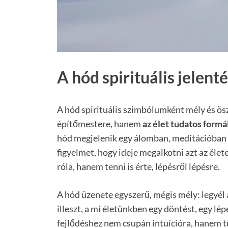
A hód spirituális jelent
A hód spirituális szimbólumként mély és ös
építőmestere, hanem
az élet tudatos form
hód megjelenik egy álomban, meditációban va
figyelmet, hogy ideje megalkotni azt az él
róla, hanem tenni is érte, lépésről lépésre.
A hód üzenete egyszerű, mégis mély: legyél 
illeszt, a mi életünkben egy döntést, egy lép
fejlődéshez nem csupán intuícióra, hanem t