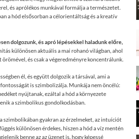
erel, és aprólékos munkával formálja a természetet.
n a hód elsősorban a célorientáltság és a kreatív
sen dolgozunk, és apró lépésekkel haladunk előre,
anítás különösen aktuális a mai rohanó világban, ahol
at örömével, és csak a végeredményre koncentrálunk.
égben él, és együtt dolgozik a társával, ami a
fontosságát is szimbolizálja. Munkája nem öncélú:
nedéket nyújtanak, ezáltal a hód a környezete
lenik a szimbolikus gondolkodásban.
 a szimbolikában gyakran az érzelmeket, az intuíciót
zefüggés különösen érdekes, hiszen a hód a víz mentén
egjelenik benne az az üzenet is, hogy képessé