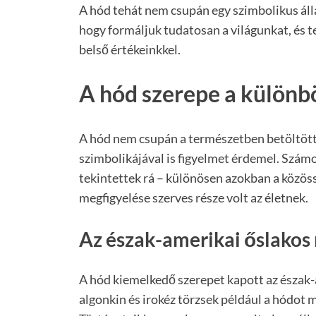
A hód tehát nem csupán egy szimbolikus állat
hogy formáljuk tudatosan a világunkat, és 
belső értékeinkkel.
A hód szerepe a különb
A hód nem csupán a természetben betöltött 
szimbolikájával is figyelmet érdemel. Számos
tekintettek rá – különösen azokban a közöss
megfigyelése szerves része volt az életnek.
Az észak-amerikai őslakos
A hód kiemelkedő szerepet kapott az észak-
algonkin és irokéz törzsek például a hódot 