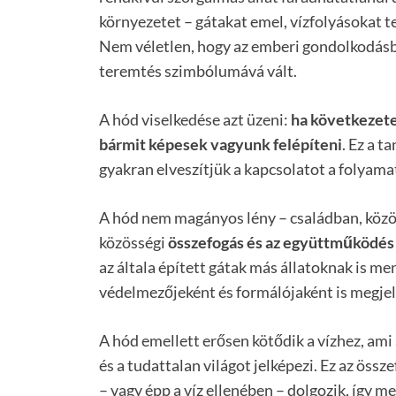
környezetet – gátakat emel, vízfolyásokat t
Nem véletlen, hogy az emberi gondolkodásba
teremtés szimbólumává vált.
A hód viselkedése azt üzeni:
ha következete
bármit képesek vagyunk felépíteni
. Ez a t
gyakran elveszítjük a kapcsolatot a folyam
A hód nem magányos lény – családban, közöss
közösségi
összefogás és az együttműködés
az általa épített gátak más állatoknak is me
védelmezőjeként és formálójaként is megje
A hód emellett erősen kötődik a vízhez, ami
és a tudattalan világot jelképezi. Ez az öss
– vagy épp a víz ellenében – dolgozik, így m