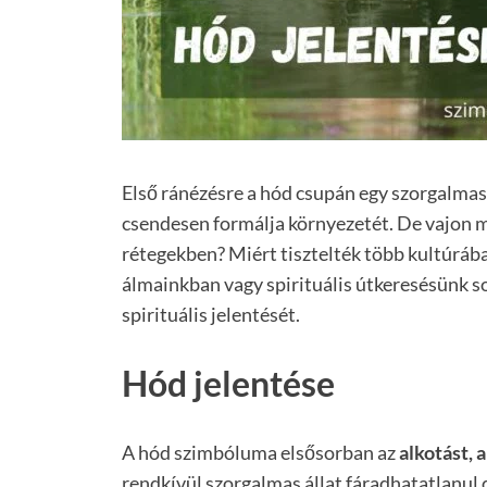
Első ránézésre a hód csupán egy szorgalmas, 
csendesen formálja környezetét. De vajon m
rétegekben? Miért tisztelték több kultúrába
álmainkban vagy spirituális útkeresésünk s
spirituális jelentését.
Hód jelentése
A hód szimbóluma elsősorban az
alkotást, 
rendkívül szorgalmas állat fáradhatatlanul