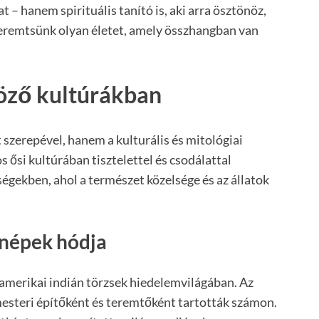
 – hanem spirituális tanító is, aki arra ösztönöz,
teremtsünk olyan életet, amely összhangban van
öző kultúrákban
szerepével, hanem a kulturális és mitológiai
 ősi kultúrában tisztelettel és csodálattal
égekben, ahol a természet közelsége és az állatok
 népek hódja
amerikai indián törzsek hiedelemvilágában. Az
mesteri építőként és teremtőként tartották számon.