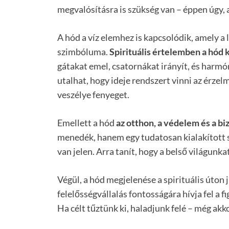
megvalósításra is szükség van – éppen úgy, 
A hód a víz elemhez is kapcsolódik, amely a 
szimbóluma.
Spirituális értelemben a hód 
gátakat emel, csatornákat irányít, és harmó
utalhat, hogy ideje rendszert vinni az érzel
veszélye fenyeget.
Emellett a hód
az otthon, a védelem és a biz
menedék, hanem egy tudatosan kialakított s
van jelen. Arra tanít, hogy a belső világunka
Végül, a hód megjelenése a spirituális úton 
felelősségvállalás fontosságára hívja fel a f
Ha célt tűztünk ki, haladjunk felé – még akkor