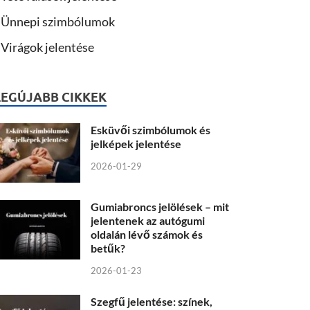
Ünnepi szimbólumok
Virágok jelentése
LEGÚJABB CIKKEK
Esküvői szimbólumok és
jelképek jelentése
2026-01-29
Gumiabroncs jelölések – mit
jelentenek az autógumi
oldalán lévő számok és
betűk?
2026-01-23
Szegfű jelentése: színek,