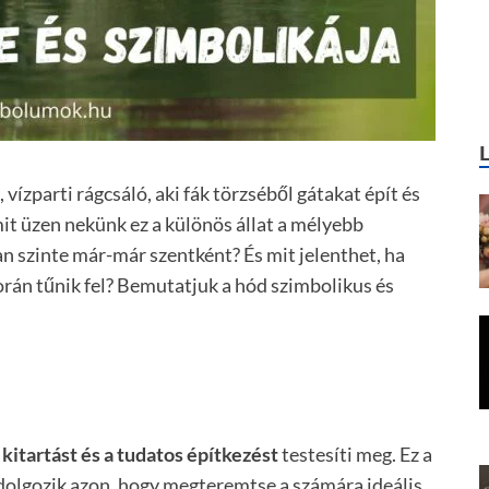
vízparti rágcsáló, aki fák törzséből gátakat épít és
it üzen nekünk ez a különös állat a mélyebb
n szinte már-már szentként? És mit jelenthet, ha
orán tűnik fel? Bemutatjuk a hód szimbolikus és
a kitartást és a tudatos építkezést
testesíti meg. Ez a
 dolgozik azon, hogy megteremtse a számára ideális