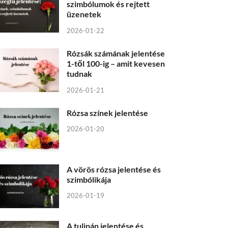
szimbólumok és rejtett
üzenetek
2026-01-22
Rózsák számának jelentése
1-től 100-ig – amit kevesen
tudnak
2026-01-21
Rózsa színek jelentése
2026-01-20
A vörös rózsa jelentése és
szimbólikája
2026-01-19
A tulipán jelentése és