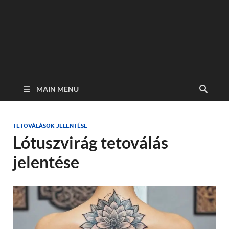
MAIN MENU
TETOVÁLÁSOK JELENTÉSE
Lótuszvirág tetoválás
jelentése