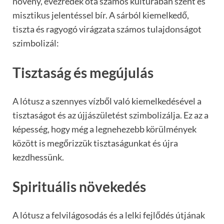
növény, évezredek óta számos kultúrában szent és
misztikus jelentéssel bír. A sárból kiemelkedő,
tiszta és ragyogó virágzata számos tulajdonságot
szimbolizál:
Tisztaság és megújulás
A lótusz a szennyes vízből való kiemelkedésével a
tisztaságot és az újjászületést szimbolizálja. Ez az a
képesség, hogy még a legnehezebb körülmények
között is megőrizzük tisztaságunkat és újra
kezdhessünk.
Spirituális növekedés
A lótusz a felvilágosodás és a lelki fejlődés útjának