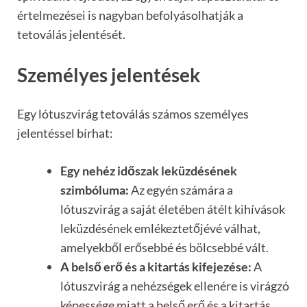
értelmezései is nagyban befolyásolhatják a
tetoválás jelentését.
Személyes jelentések
Egy lótuszvirág tetoválás számos személyes
jelentéssel bírhat:
Egy nehéz időszak leküzdésének
szimbóluma:
Az egyén számára a
lótuszvirág a saját életében átélt kihívások
leküzdésének emlékeztetőjévé válhat,
amelyekből erősebbé és bölcsebbé vált.
A belső erő és a kitartás kifejezése:
A
lótuszvirág a nehézségek ellenére is virágzó
képessége miatt a belső erő és a kitartás