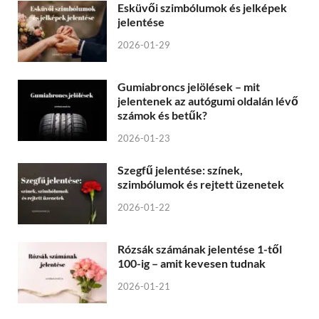
Esküvői szimbólumok és jelképek
jelentése
2026-01-29
Gumiabroncs jelölések – mit
jelentenek az autógumi oldalán lévő
számok és betűk?
2026-01-23
Szegfű jelentése: színek,
szimbólumok és rejtett üzenetek
2026-01-22
Rózsák számának jelentése 1-től
100-ig – amit kevesen tudnak
2026-01-21