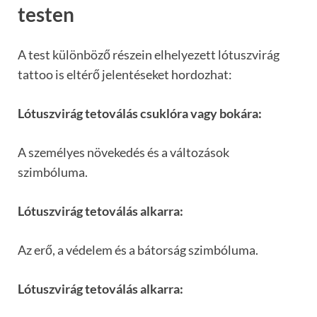
testen
A test különböző részein elhelyezett lótuszvirág
tattoo is eltérő jelentéseket hordozhat:
Lótuszvirág tetoválás csuklóra vagy bokára:
A személyes növekedés és a változások
szimbóluma.
Lótuszvirág tetoválás alkarra:
Az erő, a védelem és a bátorság szimbóluma.
Lótuszvirág tetoválás alkarra: