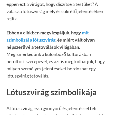
éppen ezt a virágot, hogy díszítse a testüket? A
válasz a lótuszvirág mély és sokrétű jelentésében
rejlik.
Ebben a cikkben megvizsgáljuk, hogy
mit
szimbolizál a lótuszvirág
, és miért vált olyan
népszerűvé a tetoválások világában.
Megismerkedünk a különböző kultúrákban
betöltött szerepével, és azt is megtudhatjuk, hogy
milyen személyes jelentéseket hordozhat egy
lótuszvirág tetoválás.
Lótuszvirág szimbolikája
A lótuszvirág, ez a gyönyörű és jelentéssel teli