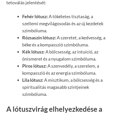
tetoválás jelentését:
Fehér lótusz:
A tökéletes tisztaság, a
szellemi megvilágosodás és az új kezdetek
szimbóluma.
Rózsaszín lótusz:
A szeretet, a kedvesség, a
béke és a kompasszió szimbóluma.
Kék lótusz:
A bölcsesség, az intuíció, az
önismeret és a nyugalom szimbóluma.
Piros lótusz:
A szenvedély, a szerelem, a
kompasszió és az energia szimbóluma.
Lila lótusz:
A misztikum, a bölcsesség és a
spiritualitás magasabb szintjeinek
szimbóluma.
A lótuszvirág elhelyezkedése a