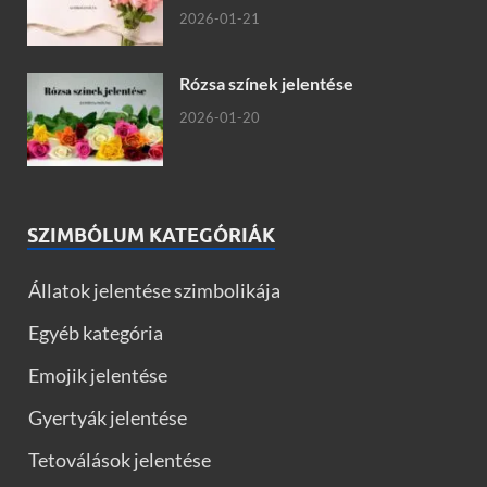
2026-01-21
Rózsa színek jelentése
2026-01-20
SZIMBÓLUM KATEGÓRIÁK
Állatok jelentése szimbolikája
Egyéb kategória
Emojik jelentése
Gyertyák jelentése
Tetoválások jelentése