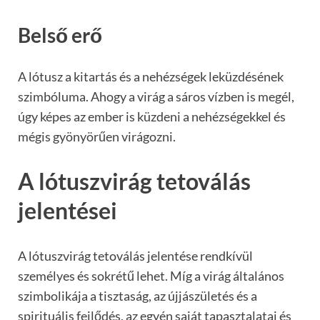
Belső erő
A lótusz a kitartás és a nehézségek leküzdésének
szimbóluma. Ahogy a virág a sáros vízben is megél,
úgy képes az ember is küzdeni a nehézségekkel és
mégis gyönyörűen virágozni.
A lótuszvirág tetoválás
jelentései
A lótuszvirág tetoválás jelentése rendkívül
személyes és sokrétű lehet. Míg a virág általános
szimbolikája a tisztaság, az újjászületés és a
spirituális fejlődés, az egyén saját tapasztalatai és