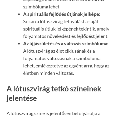
szimbóluma lehet.
A spirituális fejlődés útjának jelképe:
Sokan a lótuszvirág tetoválást a saját
spirituális útjuk jelképének tekintik, amely
folyamatos növekedést és fejlődést jelent.
Az újjászületés és a változás szimbóluma:
A lótuszvirág az élet ciklusának és a
folyamatos változásnak a szimbóluma
lehet, emlékeztetve az egyént arra, hogy az
életben minden változás.
A lótuszvirág tetkó színeinek
jelentése
A lótuszvirág színe is jelentősen befolyásolja a