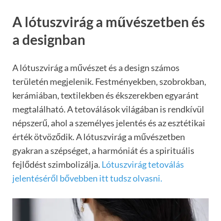
A lótuszvirág a művészetben és
a designban
A lótuszvirág a művészet és a design számos
területén megjelenik. Festményekben, szobrokban,
kerámiában, textilekben és ékszerekben egyaránt
megtalálható. A tetoválások világában is rendkívül
népszerű, ahol a személyes jelentés és az esztétikai
érték ötvöződik. A lótuszvirág a művészetben
gyakran a szépséget, a harmóniát és a spirituális
fejlődést szimbolizálja.
Lótuszvirág tetoválás
jelentéséről bővebben itt tudsz olvasni.