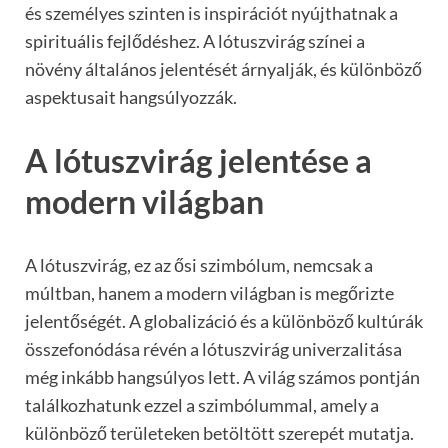
és személyes szinten is inspirációt nyújthatnak a
spirituális fejlődéshez. A lótuszvirág színei a
növény általános jelentését árnyalják, és különböző
aspektusait hangsúlyozzák.
A lótuszvirág jelentése a
modern világban
A lótuszvirág, ez az ősi szimbólum, nemcsak a
múltban, hanem a modern világban is megőrizte
jelentőségét. A globalizáció és a különböző kultúrák
összefonódása révén a lótuszvirág univerzalitása
még inkább hangsúlyos lett. A világ számos pontján
találkozhatunk ezzel a szimbólummal, amely a
különböző területeken betöltött szerepét mutatja.