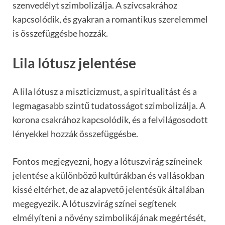
szenvedélyt szimbolizálja. A szívcsakrához
kapcsolódik, és gyakran a romantikus szerelemmel
is összefüggésbe hozzák.
Lila lótusz jelentése
A lila lótusz a miszticizmust, a spiritualitást és a
legmagasabb szintű tudatosságot szimbolizálja. A
korona csakrához kapcsolódik, és a felvilágosodott
lényekkel hozzák összefüggésbe.
Fontos megjegyezni, hogy a lótuszvirág színeinek
jelentése a különböző kultúrákban és vallásokban
kissé eltérhet, de az alapvető jelentésük általában
megegyezik. A lótuszvirág színei segítenek
elmélyíteni a növény szimbolikájának megértését,