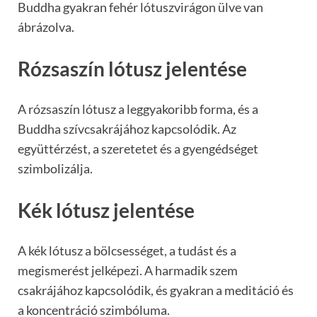
Buddha gyakran fehér lótuszvirágon ülve van
ábrázolva.
Rózsaszín lótusz jelentése
A rózsaszín lótusz a leggyakoribb forma, és a
Buddha szívcsakrájához kapcsolódik. Az
együttérzést, a szeretetet és a gyengédséget
szimbolizálja.
Kék lótusz jelentése
A kék lótusz a bölcsességet, a tudást és a
megismerést jelképezi. A harmadik szem
csakrájához kapcsolódik, és gyakran a meditáció és
a koncentráció szimbóluma.