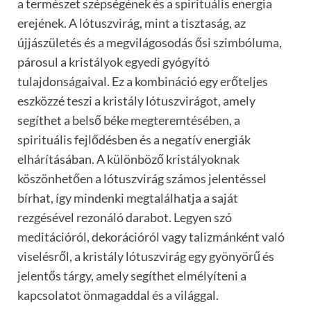
a természet szépségének és a spirituális energia
erejének. A lótuszvirág, mint a tisztaság, az
újjászületés és a megvilágosodás ősi szimbóluma,
párosul a kristályok egyedi gyógyító
tulajdonságaival. Ez a kombináció egy erőteljes
eszközzé teszi a kristály lótuszvirágot, amely
segíthet a belső béke megteremtésében, a
spirituális fejlődésben és a negatív energiák
elhárításában. A különböző kristályoknak
köszönhetően a lótuszvirág számos jelentéssel
bírhat, így mindenki megtalálhatja a saját
rezgésével rezonáló darabot. Legyen szó
meditációról, dekorációról vagy talizmánként való
viselésről, a kristály lótuszvirág egy gyönyörű és
jelentős tárgy, amely segíthet elmélyíteni a
kapcsolatot önmagaddal és a világgal.