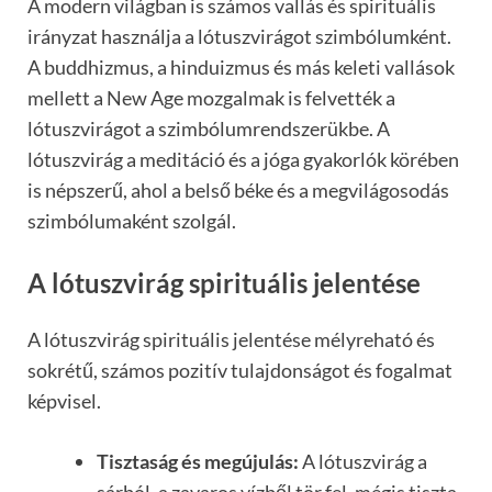
A modern világban is számos vallás és spirituális
irányzat használja a lótuszvirágot szimbólumként.
A buddhizmus, a hinduizmus és más keleti vallások
mellett a New Age mozgalmak is felvették a
lótuszvirágot a szimbólumrendszerükbe. A
lótuszvirág a meditáció és a jóga gyakorlók körében
is népszerű, ahol a belső béke és a megvilágosodás
szimbólumaként szolgál.
A lótuszvirág spirituális jelentése
A lótuszvirág spirituális jelentése mélyreható és
sokrétű, számos pozitív tulajdonságot és fogalmat
képvisel.
Tisztaság és megújulás:
A lótuszvirág a
sárból, a zavaros vízből tör fel, mégis tiszta