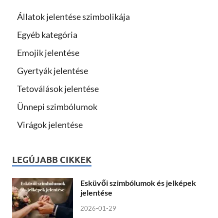
Állatok jelentése szimbolikája
Egyéb kategória
Emojik jelentése
Gyertyák jelentése
Tetoválások jelentése
Ünnepi szimbólumok
Virágok jelentése
LEGÚJABB CIKKEK
Esküvői szimbólumok és jelképek
jelentése
2026-01-29