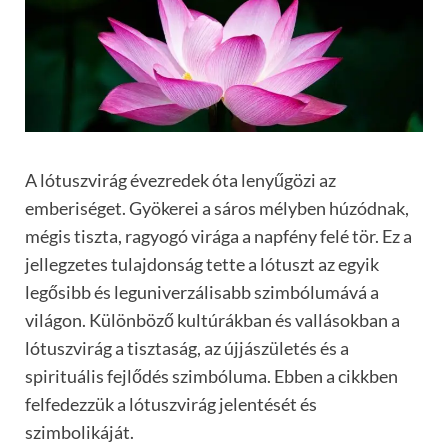
A lótuszvirág évezredek óta lenyűgözi az
emberiséget. Gyökerei a sáros mélyben húzódnak,
mégis tiszta, ragyogó virága a napfény felé tör. Ez a
jellegzetes tulajdonság tette a lótuszt az egyik
legősibb és leguniverzálisabb szimbólumává a
világon. Különböző kultúrákban és vallásokban a
lótuszvirág a tisztaság, az újjászületés és a
spirituális fejlődés szimbóluma. Ebben a cikkben
felfedezzük a lótuszvirág jelentését és
szimbolikáját.