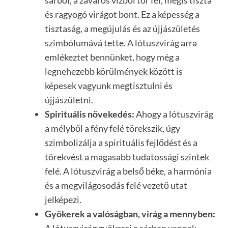
és ragyogó virágot bont. Ez a képesség a
tisztaság, a megújulás és az újjászületés
szimbólumává tette. A lótuszvirág arra
emlékeztet bennünket, hogy még a
legnehezebb körülmények között is
képesek vagyunk megtisztulni és
újjászületni.
Spirituális növekedés:
Ahogy a lótuszvirág
a mélyből a fény felé törekszik, úgy
szimbolizálja a spirituális fejlődést és a
törekvést a magasabb tudatossági szintek
felé. A lótuszvirág a belső béke, a harmónia
és a megvilágosodás felé vezető utat
jelképezi.
Gyökerek a valóságban, virág a mennyben:
A lótuszvirág gyökerei a sárban vannak,