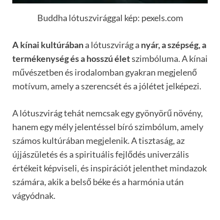
Buddha lótuszvirággal kép: pexels.com
A kínai kultúrában
a lótuszvirág a
nyár, a szépség, a
termékenység és a hosszú élet
szimbóluma. A kínai
művészetben és irodalomban gyakran megjelenő
motívum, amely a szerencsét és a jólétet jelképezi.
A lótuszvirág tehát nemcsak egy gyönyörű növény,
hanem egy mély jelentéssel bíró szimbólum, amely
számos kultúrában megjelenik. A tisztaság, az
újjászületés és a spirituális fejlődés univerzális
értékeit képviseli, és inspirációt jelenthet mindazok
számára, akik a belső béke és a harmónia után
vágyódnak.