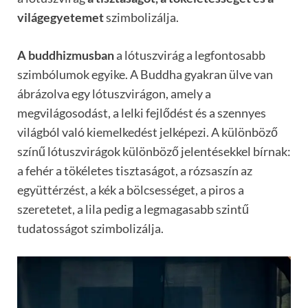
világegyetemet
szimbolizálja.
A buddhizmusban
a lótuszvirág a legfontosabb
szimbólumok egyike. A Buddha gyakran ülve van
ábrázolva egy lótuszvirágon, amely a
megvilágosodást, a lelki fejlődést és a szennyes
világból való kiemelkedést jelképezi. A különböző
színű lótuszvirágok különböző jelentésekkel bírnak:
a fehér a tökéletes tisztaságot, a rózsaszín az
együttérzést, a kék a bölcsességet, a piros a
szeretetet, a lila pedig a legmagasabb szintű
tudatosságot szimbolizálja.