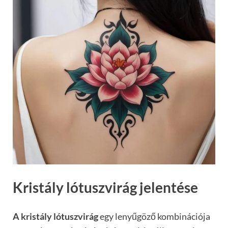
Kristály lótuszvirág jelentése
A kristály lótuszvirág
egy lenyűgöző kombinációja