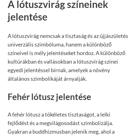
A lótuszvirág színeinek
jelentése
A lótuszvirág nemcsak a tisztaság és az újjászületés
univerzális szimbóluma, hanem a különböző
színeivel is mély jelentéseket hordoz. A különböző
kultúrákban és vallásokban a lótuszvirág színei
egyedi jelentéssel bírnak, amelyek a növény
általános szimbolikáját árnyalják.
Fehér lótusz jelentése
A fehér lótusz a tökéletes tisztaságot, a lelki
fejlődést és a megvilágosodást szimbolizálja.
Gyakran a buddhizmusban jelenik meg, ahol a