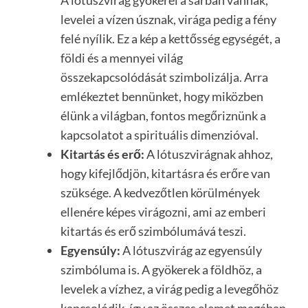
levelei a vízen úsznak, virága pedig a fény
felé nyílik. Ez a kép a kettősség egységét, a
földi és a mennyei világ
összekapcsolódását szimbolizálja. Arra
emlékeztet bennünket, hogy miközben
élünk a világban, fontos megőriznünk a
kapcsolatot a spirituális dimenzióval.
Kitartás és erő:
A lótuszvirágnak ahhoz,
hogy kifejlődjön, kitartásra és erőre van
szüksége. A kedvezőtlen körülmények
ellenére képes virágozni, ami az emberi
kitartás és erő szimbólumává teszi.
Egyensúly:
A lótuszvirág az egyensúly
szimbóluma is. A gyökerek a földhöz, a
levelek a vízhez, a virág pedig a levegőhöz
kapcsolódik, így az összes elemet magában