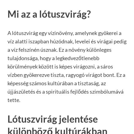
Mi az a lótuszvirág?
A lótuszvirág egy vízinövény, amelynek gyökerei a
víz alatti iszapban húzódnak, levelei és virágai pedig
a víz felszínén úsznak. Ez a növény különleges
tulajdonsága, hogy a legkedvezőtlenebb
körülmények között is képes virágozni, a sáros
vízben gyökerezve tiszta, ragyogó virágot bont. Ez a
képesség számos kultúrában a tisztaság, az
újjászületés és a spirituális fejlődés szimbólumává
tette.
Lótuszvirág jelentése
különböző kultúrákban