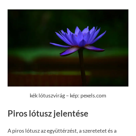
kék lótuszvirág – kép: pexels.com
Piros lótusz jelentése
A piros lótusz az együttérzést, a szeretetet és a