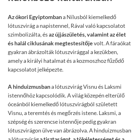
Az ókori Egyiptomban
a Nílusból kiemelkedő
lótuszvirág a napistennel, Rával való kapcsolatot
szimbolizálta, és
az újjászületés, valamint az élet
és halál ciklusának megtestesítője
volt. A fáraókat
gyakran ábrázolták lótuszvirággal a kezükben,
amely a királyi hatalmat és a kozmoszhoz fűződő
kapcsolatot jelképezte.
A hinduizmusban
a lótuszvirág Visnu és Laksmi
istennőhöz kapcsolódik. A világ közepén elterülő
óceánból kiemelkedő lótuszvirágból született
Visnu, a teremtés és megőrzés istene. Laksmi, a
szépség és szerencse istennője pedig gyakran
lótuszvirágon ülve van ábrázolva. A hinduizmusban
a lótuszvirág
a tisztaságot, a tökéletességet és a