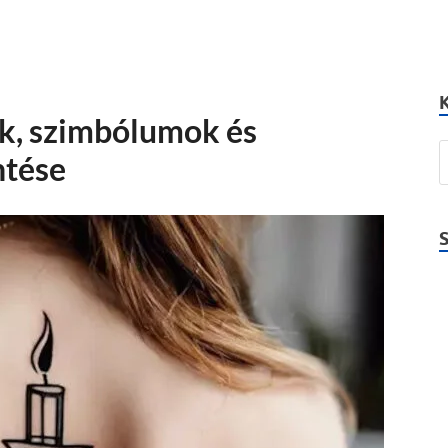
ek, szimbólumok és
ntése