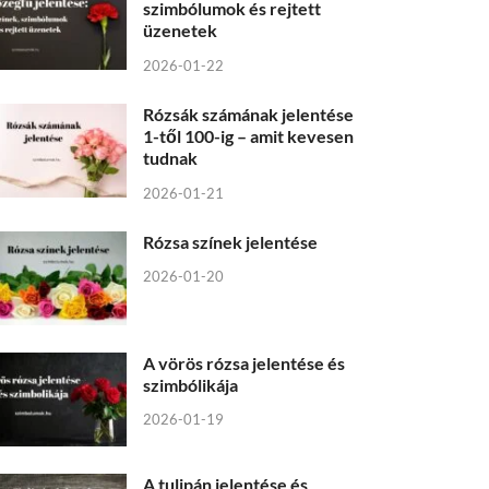
szimbólumok és rejtett
üzenetek
2026-01-22
Rózsák számának jelentése
1-től 100-ig – amit kevesen
tudnak
2026-01-21
Rózsa színek jelentése
2026-01-20
A vörös rózsa jelentése és
szimbólikája
2026-01-19
A tulipán jelentése és