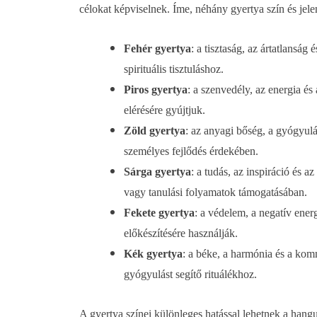
célokat képviselnek. Íme, néhány gyertya szín és jele
Fehér gyertya
: a tisztaság, az ártatlans
spirituális tisztuláshoz.
Piros gyertya
: a szenvedély, az energia és
elérésére gyújtjuk.
Zöld gyertya
: az anyagi bőség, a gyógyulá
személyes fejlődés érdekében.
Sárga gyertya
: a tudás, az inspiráció és 
vagy tanulási folyamatok támogatásában.
Fekete gyertya
: a védelem, a negatív ener
előkészítésére használják.
Kék gyertya
: a béke, a harmónia és a kom
gyógyulást segítő rituálékhoz.
A gyertya színei különleges hatással lehetnek a hang