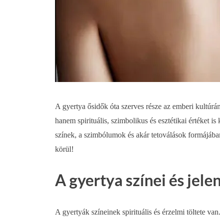
A gyertya ősidők óta szerves része az emberi kultúrá
hanem spirituális, szimbolikus és esztétikai értéket i
színek, a szimbólumok és akár tetoválások formájába
körül!
A gyertya színei és jele
A gyertyák színeinek spirituális és érzelmi töltete v