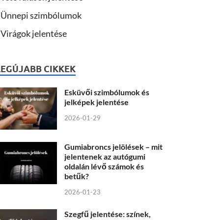
Ünnepi szimbólumok
Virágok jelentése
LEGÚJABB CIKKEK
Esküvői szimbólumok és
jelképek jelentése
2026-01-29
Gumiabroncs jelölések – mit
jelentenek az autógumi
oldalán lévő számok és
betűk?
2026-01-23
Szegfű jelentése: színek,