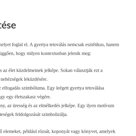
tése
elyet foglal el. A gyertya tetoválás nemcsak esztétikus, hanem
ól függően, hogy milyen kontextusban jelenik meg:
és az élet küzdelmeinek jelképe. Sokan választják ezt a
 nehézségek leküzdésére.
 az elfogadás szimbóluma. Egy leégett gyertya tetoválása
agy egy életszakasz végére.
ény, az üresség és az elmélkedés jelképe. Egy ilyen motívum
teségek feldolgozását szimbolizálja.
tő elemeket, például rózsát, koponyát vagy könyvet, amelyek