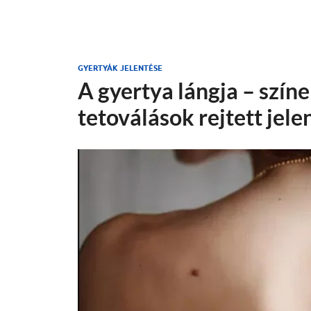
GYERTYÁK JELENTÉSE
A gyertya lángja – szín
tetoválások rejtett jele