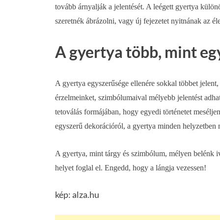
tovább árnyalják a jelentését. A leégett gyertya kül
szeretnék ábrázolni, vagy új fejezetet nyitnának az él
A gyertya több, mint eg
A gyertya egyszerűsége ellenére sokkal többet jelent,
érzelmeinket, szimbólumaival mélyebb jelentést adhat
tetoválás formájában, hogy egyedi történetet meséljen
egyszerű dekorációról, a gyertya minden helyzetben 
A gyertya, mint tárgy és szimbólum, mélyen belénk 
helyet foglal el. Engedd, hogy a lángja vezessen!
kép: alza.hu