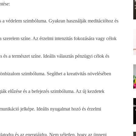
ntése:
ág és a védelem szimbóluma. Gyakran használják meditációhoz és
 a szerelem színe. Az érzelmi intenzitás fokozására vagy célok
s és a természet színe. Ideális választás pénzügyi célok és
az önbizalom szimbóluma. Segíthet a kreativitás növelésében
giák elűzése és a befejezés szimbóluma. Az új kezdetek
munikáció jelképe. Ideális nyugalmat hozó és érzelmi
ulatodra és az energiáidra. Nem véletlen, hogy az ünnepi