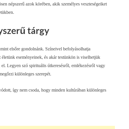
önösen népszerű azok körében, akik személyes veszteségeiket
etükben.
yszerű tárgy
 mint elsőre gondolnánk. Színeivel befolyásolhatja
 életünk eseményeinek, és akár testünkön is viselhetjük
 el. Legyen szó spirituális útkeresésről, emlékezésről vagy
megőrzi különleges szerepét.
ivódott, így nem csoda, hogy minden kultúrában különleges