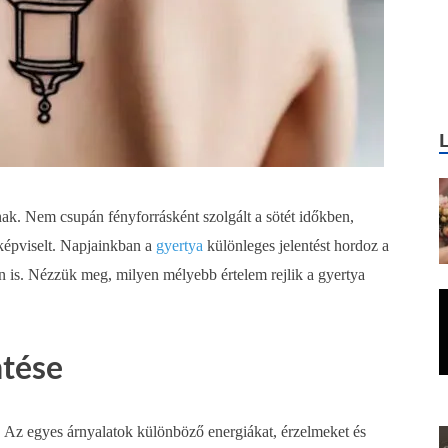
nak. Nem csupán fényforrásként szolgált a sötét időkben,
s képviselt. Napjainkban a
gyertya
különleges jelentést hordoz a
n is. Nézzük meg, milyen mélyebb értelem rejlik a gyertya
ntése
an. Az egyes árnyalatok különböző energiákat, érzelmeket és