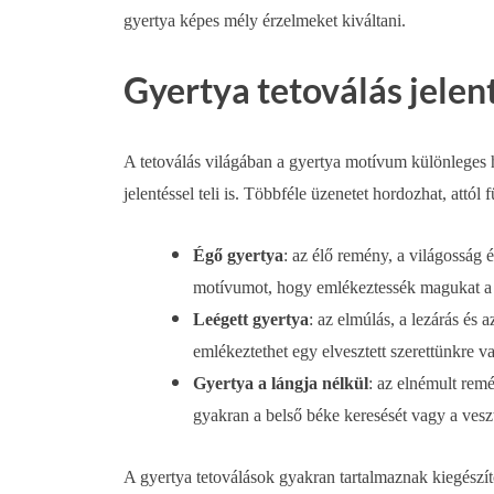
gyertya képes mély érzelmeket kiváltani.
Gyertya tetoválás jelen
A tetoválás világában a gyertya motívum különleges h
jelentéssel teli is. Többféle üzenetet hordozhat, att
Égő gyertya
: az élő remény, a világosság 
motívumot, hogy emlékeztessék magukat a
Leégett gyertya
: az elmúlás, a lezárás és
emlékeztethet egy elvesztett szerettünkre v
Gyertya a lángja nélkül
: az elnémult rem
gyakran a belső béke keresését vagy a vesz
A gyertya tetoválások gyakran tartalmaznak kiegészí