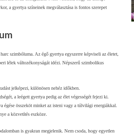
or, a gyertya színeinek megválasztása is fontos szerepet
lum
 harc szimbóluma. Az égő gyertya egyszerre képviseli az életet,
ri lélek változékonyságát idézi. Népszerű szimbolikus
 tudást jelképezi, különösen nehéz időkben.
dségét, a leégett gyertya pedig az élet végességét fejezi ki.
ya égése összeköt minket az isteni vagy a túlvilági energiákkal.
nye a közvetítés eszköze.
odalomban is gyakran megjelenik. Nem csoda, hogy egyetlen