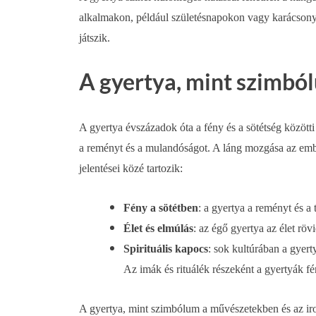
alkalmakon, például születésnapokon vagy karácsonyk
játszik.
A gyertya, mint szimbó
A gyertya évszázadok óta a fény és a sötétség közötti
a reményt és a mulandóságot. A láng mozgása az embe
jelentései közé tartozik:
Fény a sötétben
: a gyertya a reményt és a
Élet és elmúlás
: az égő gyertya az élet rövi
Spirituális kapocs
: sok kultúrában a gyert
Az imák és rituálék részeként a gyertyák fé
A gyertya, mint szimbólum a művészetekben és az ir